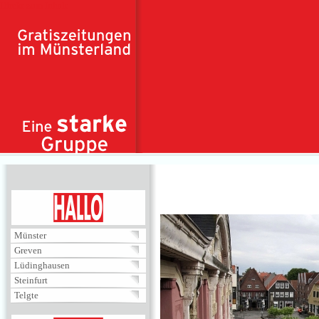
Direkt zum Inhalt
HALLO
Münster
Greven
Lüdinghausen
Steinfurt
Telgte