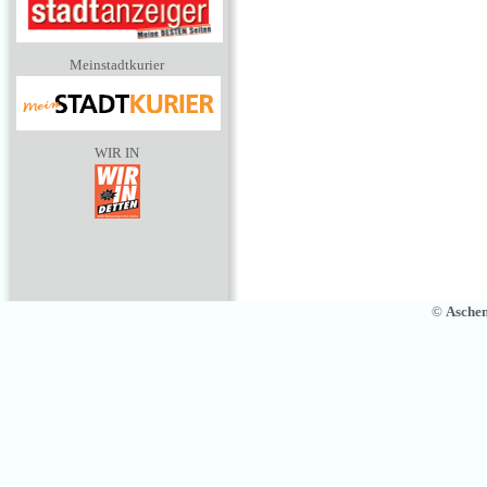
Meinstadtkurier
WIR IN
©
Asche