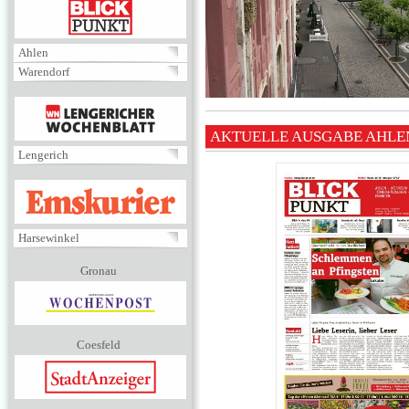
BLICKPUNKT
Ahlen
Warendorf
MENÜ
AKTUELLE AUSGABE AHLE
Lengerich
EMSKURIER
Harsewinkel
Gronau
Coesfeld