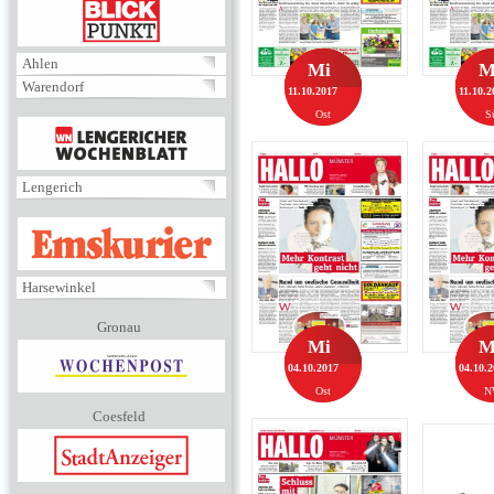
BLICKPUNKT
Ahlen
Mi
M
Warendorf
11.10.2017
11.10.2
Ost
S
MENÜ
Lengerich
EMSKURIER
Harsewinkel
Gronau
Mi
M
04.10.2017
04.10.
Ost
N
Coesfeld