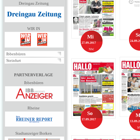
Dreingau Zeitung
WIR IN
S
Mi
24.09.
27.09.2017
NW.
Ibbenbüren
Steinfurt
PARTNERVERLAGE
Ibbenbüren
Rheine
So
M
17.09.2017
13.09.
N
Stadtanzeiger Borken