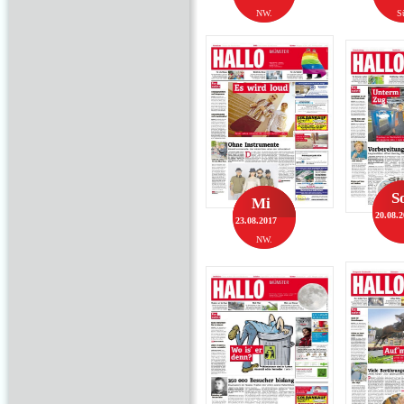
NW.
S
S
Mi
20.08.
23.08.2017
NW.