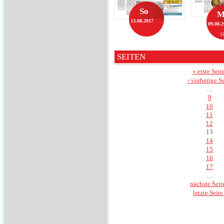
So
M
13.08.2017
09.08.
O
SEITEN
« erste Seit
‹ vorherige Se
…
9
10
11
12
13
14
15
16
17
…
nächste Seite
letzte Seite