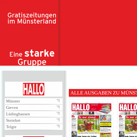
Direkt zum Inhalt
HALLO
ALLE AUSGABEN ZU MÜNS
Münster
Greven
Lüdinghausen
Steinfurt
Telgte