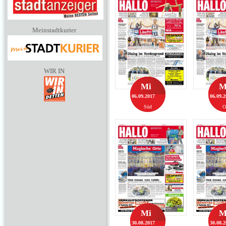
Meinstadtkurier
WIR IN
Mi
M
06.09.2017
06.09.
Süd
O
Mi
M
30.08.2017
30.08.