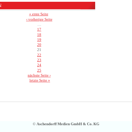
N
« erste Seite
‹ vorherige Seite
…
17
18
19
20
21
22
23
24
25
nächste Seite ›
letzte Seite »
©
Aschendorff Medien GmbH & Co. KG