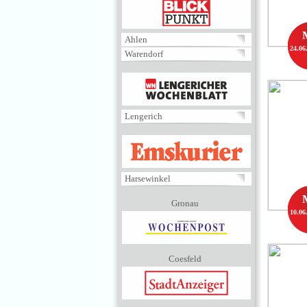
BLICKPUNKT
Ahlen
24.06
Warendorf
MENÜ
Lengerich
EMSKURIER
Harsewinkel
Gronau
10.06
Coesfeld