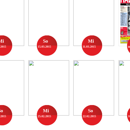
Mi
So
Mi
.2015
15.03.2015
11.03.2015
0
So
Mi
So
.2015
25.02.2015
22.02.2015
1