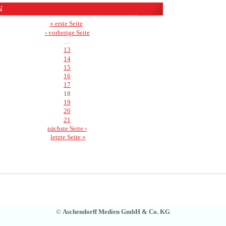
N
« erste Seite
‹ vorherige Seite
…
13
14
15
16
17
18
19
20
21
nächste Seite ›
letzte Seite »
©
Aschendorff Medien GmbH & Co. KG