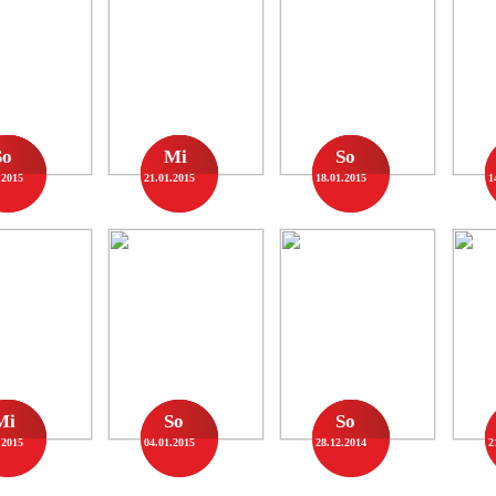
So
Mi
So
.2015
21.01.2015
18.01.2015
1
Mi
So
So
.2015
04.01.2015
28.12.2014
2