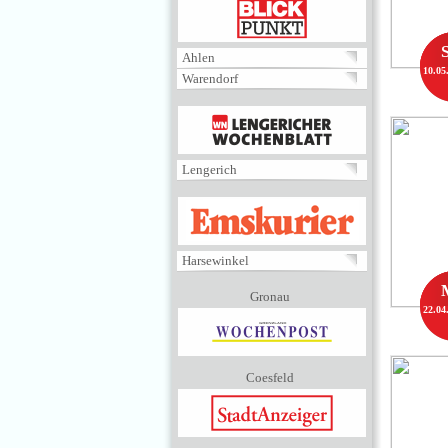
BLICKPUNKT
Ahlen
10.05
Warendorf
MENÜ
Lengerich
EMSKURIER
Harsewinkel
Gronau
22.04
Coesfeld