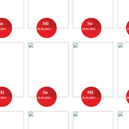
So
Mi
So
.2015
01.04.2015
29.03.2015
2
Mi
So
Mi
.2015
15.03.2015
11.03.2015
0