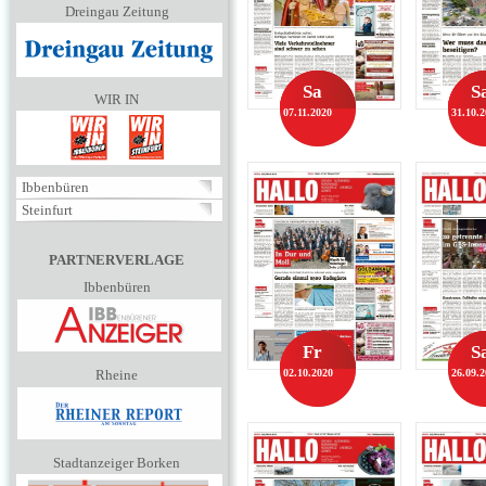
Dreingau Zeitung
Sa
S
WIR IN
07.11.2020
31.10.
Ibbenbüren
Steinfurt
PARTNERVERLAGE
Ibbenbüren
Fr
S
Rheine
02.10.2020
26.09.
Stadtanzeiger Borken