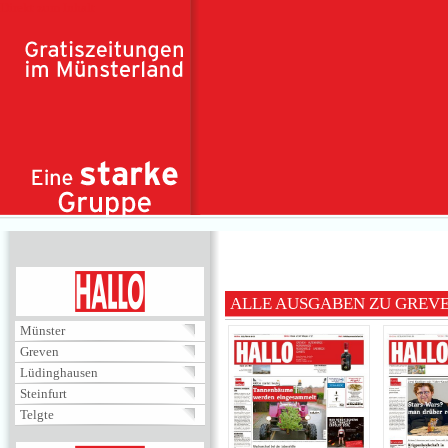
Direkt zum Inhalt
HALLO
ALLE AUSGABEN ZU GREV
Münster
Greven
Lüdinghausen
Steinfurt
Telgte