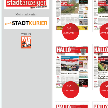
Meinstadtkurier
Sa
S
05.09.2020
29.08.
WIR IN
Sa
S
01.08.2020
25.07.