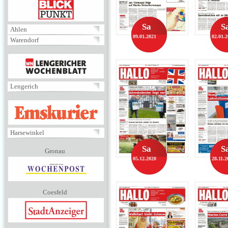
BLICKPUNKT
Sa
S
Ahlen
09.01.2021
02.01.
Warendorf
MENÜ
Lengerich
EMSKURIER
Harsewinkel
Sa
S
Gronau
05.12.2020
28.11.2
Coesfeld