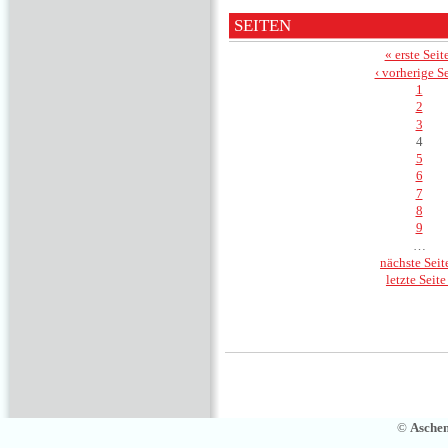
SEITEN
« erste Seit
‹ vorherige Se
1
2
3
4
5
6
7
8
9
…
nächste Seite
letzte Seite
©
Asche