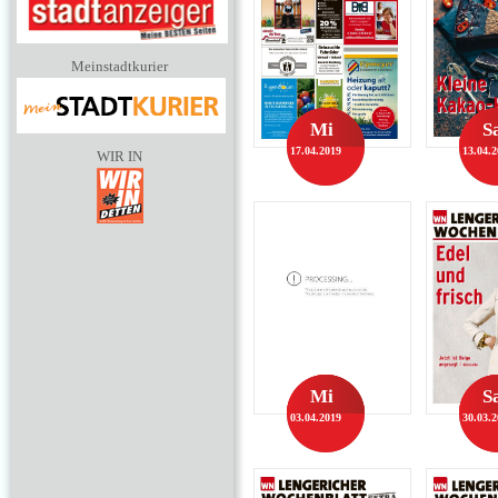
Meinstadtkurier
Mi
S
17.04.2019
13.04.
WIR IN
Mi
S
03.04.2019
30.03.