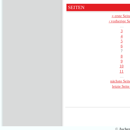
SEITEN
« erste Seit
‹ vorherige Se
…
3
4
5
6
7
8
9
10
11
…
nächste Seite
letzte Seite
©
Asche