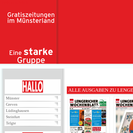
Direkt zum Inhalt
HALLO
ALLE AUSGABEN ZU LENG
Münster
Greven
Lüdinghausen
Steinfurt
Telgte