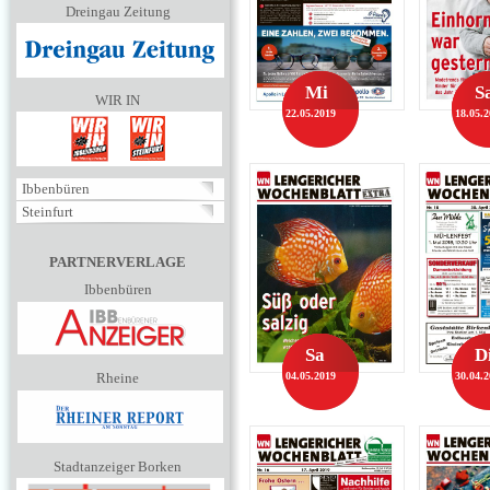
Dreingau Zeitung
Mi
S
WIR IN
22.05.2019
18.05.
Ibbenbüren
Steinfurt
PARTNERVERLAGE
Ibbenbüren
Sa
D
Rheine
04.05.2019
30.04.
Stadtanzeiger Borken