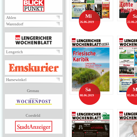
BLICKPUNKT
Mi
S
Ahlen
26.06.2019
22.06.
Warendorf
MENÜ
Lengerich
EMSKURIER
Harsewinkel
Sa
M
Gronau
08.06.2019
05.06.
Coesfeld