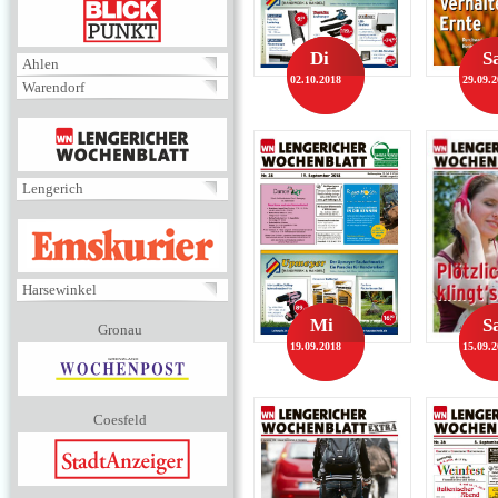
BLICKPUNKT
Di
S
Ahlen
02.10.2018
29.09.
Warendorf
MENÜ
Lengerich
EMSKURIER
Harsewinkel
Mi
S
Gronau
19.09.2018
15.09.
Coesfeld