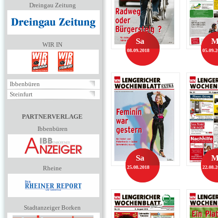
Dreingau Zeitung
Sa
M
WIR IN
08.09.2018
05.09.
Ibbenbüren
Steinfurt
PARTNERVERLAGE
Ibbenbüren
Sa
M
Rheine
25.08.2018
22.08.
Stadtanzeiger Borken