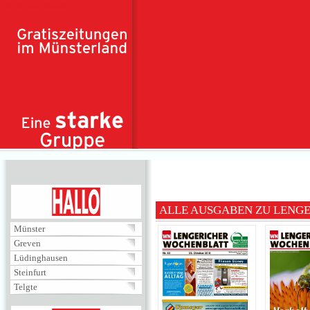
Direkt zum Inhalt
HALLO
ALLE AUSGABEN ZU LENG
Münster
Greven
Lüdinghausen
Steinfurt
Telgte