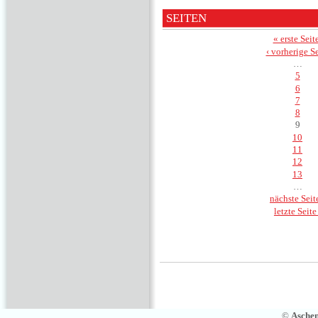
SEITEN
« erste Seit
‹ vorherige Se
…
5
6
7
8
9
10
11
12
13
…
nächste Seite
letzte Seite
©
Asche