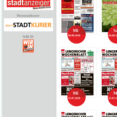
Meinstadtkurier
Mi
S
08.08.2018
04.08.
WIR IN
Mi
M
25.07.2018
25.07.