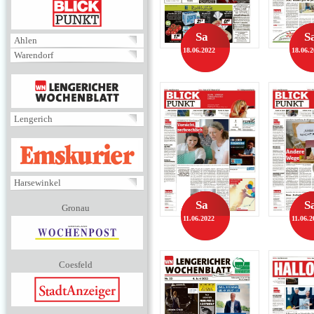
BLICKPUNKT
Sa
S
Ahlen
18.06.2022
18.06.
Warendorf
MENÜ
Lengerich
EMSKURIER
Harsewinkel
Sa
S
Gronau
11.06.2022
11.06.2
Coesfeld