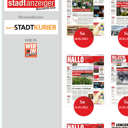
Meinstadtkurier
Sa
S
28.05.2022
28.05.
WIR IN
Sa
S
21.05.2022
21.05.