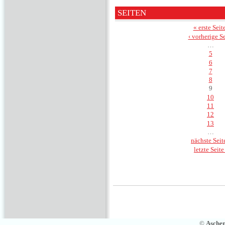
SEITEN
« erste Seit
‹ vorherige Se
…
5
6
7
8
9
10
11
12
13
…
nächste Seite
letzte Seite
©
Asche