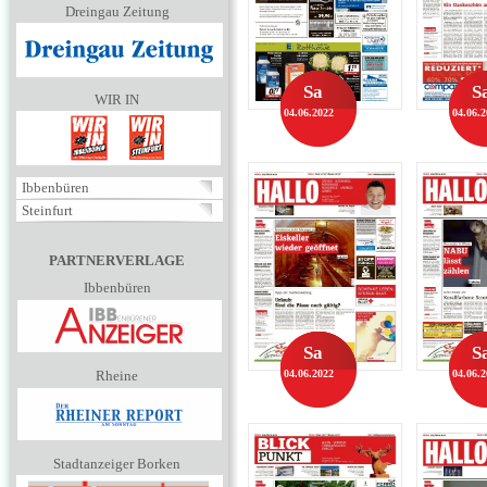
Dreingau Zeitung
Sa
S
WIR IN
04.06.2022
04.06.
Ibbenbüren
Steinfurt
PARTNERVERLAGE
Ibbenbüren
Sa
S
Rheine
04.06.2022
04.06.
Stadtanzeiger Borken