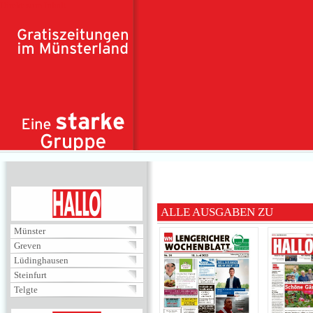
Direkt zum Inhalt
HALLO
ALLE AUSGABEN ZU
Münster
Greven
Lüdinghausen
Steinfurt
Telgte