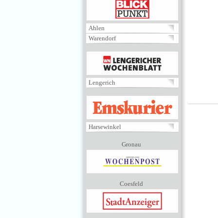
BLICKPUNKT
Ahlen
Warendorf
MENÜ
Lengerich
EMSKURIER
Harsewinkel
Gronau
Coesfeld