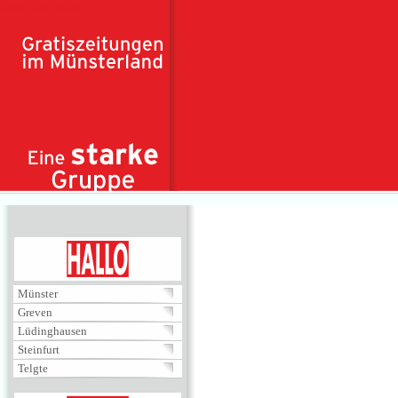
Direkt zum Inhalt
HALLO
Münster
Greven
Lüdinghausen
Steinfurt
Telgte