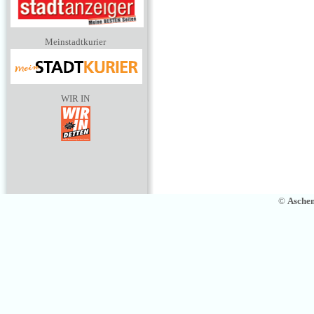
Meinstadtkurier
WIR IN
©
Asche