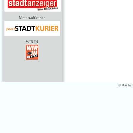
Meinstadtkurier
WIR IN
©
Asche