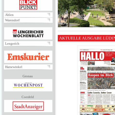
BLICKPUNKT
Ahlen
Warendorf
MENÜ
AKTUELLE AUSGABE LÜD
Lengerich
EMSKURIER
Harsewinkel
Gronau
Coesfeld