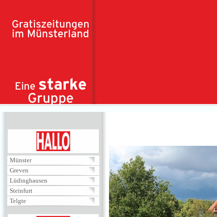
Direkt zum Inhalt
HALLO
Münster
Greven
Lüdinghausen
Steinfurt
Telgte