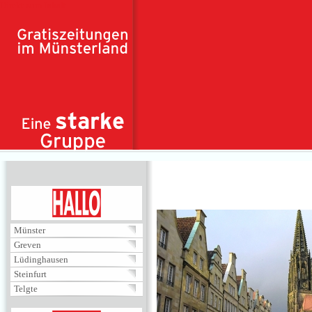
Direkt zum Inhalt
HALLO
Münster
Greven
Lüdinghausen
Steinfurt
Telgte