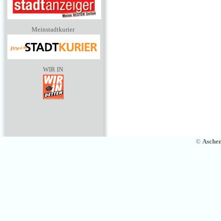
Meinstadtkurier
WIR IN
©
Asche