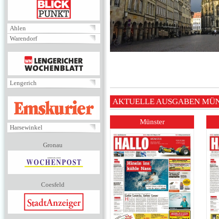
BLICKPUNKT
Ahlen
Warendorf
MENÜ
Lengerich
EMSKURIER
AKTUELLE AUSGABEN MÜ
Münster
Harsewinkel
Gronau
Coesfeld