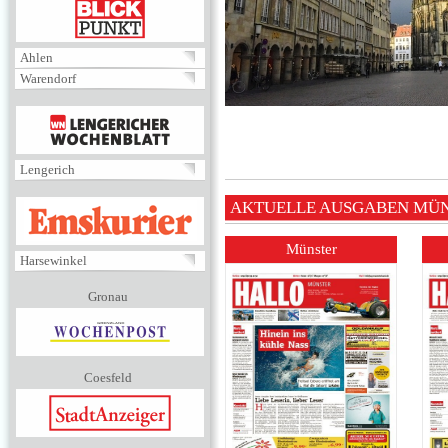
BLICKPUNKT
Ahlen
Warendorf
MENÜ
Lengerich
EMSKURIER
AKTUELLE AUSGABEN MÜ
Münster
Harsewinkel
Gronau
Coesfeld