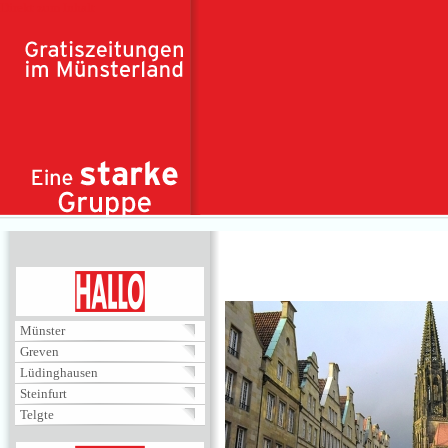
Direkt zum Inhalt
HALLO
Münster
Greven
Lüdinghausen
Steinfurt
Telgte