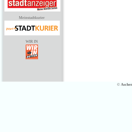
Meinstadtkurier
WIR IN
©
Asche