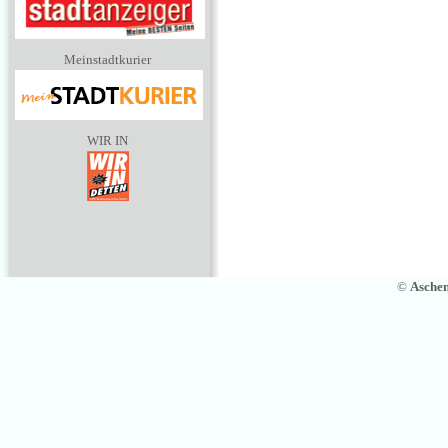
Meinstadtkurier
WIR IN
©
Asche