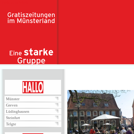
Direkt zum Inhalt
HALLO
Münster
Greven
Lüdinghausen
Steinfurt
Telgte