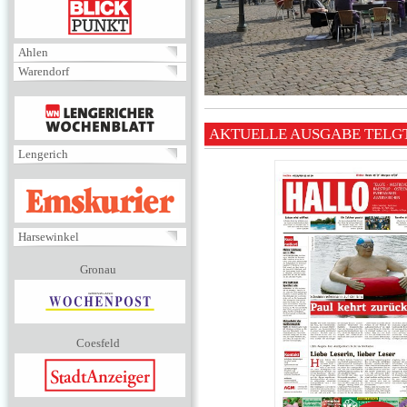
BLICKPUNKT
Ahlen
Warendorf
MENÜ
AKTUELLE AUSGABE TELG
Lengerich
EMSKURIER
Harsewinkel
Gronau
Coesfeld