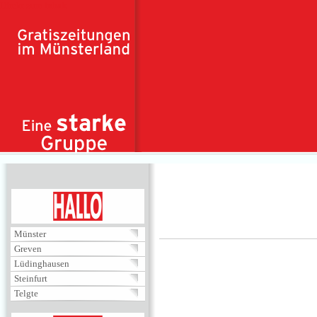
Direkt zum Inhalt
HALLO
Münster
Greven
Lüdinghausen
Steinfurt
Telgte