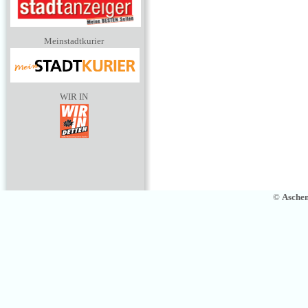
Meinstadtkurier
WIR IN
©
Asche