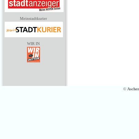
Meinstadtkurier
WIR IN
©
Asche