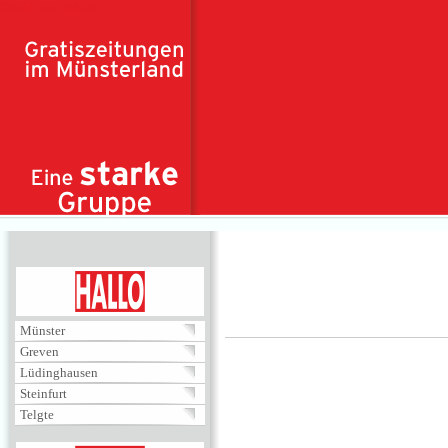
Direkt zum Inhalt
HALLO
Münster
Greven
Lüdinghausen
Steinfurt
Telgte