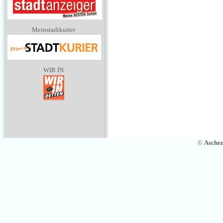
Meinstadtkurier
WIR IN
©
Asche