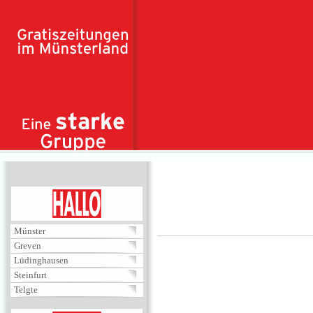
Direkt zum Inhalt
HALLO
Münster
Greven
Lüdinghausen
Steinfurt
Telgte