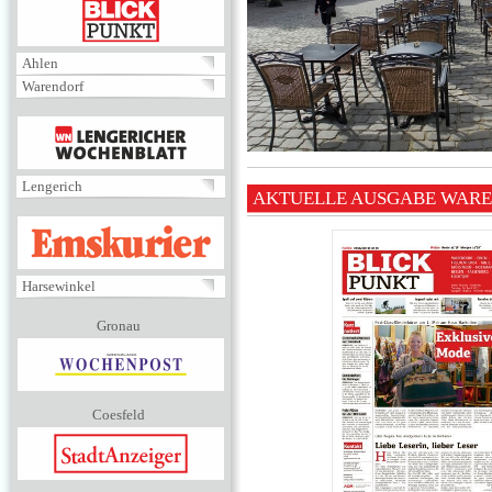
BLICKPUNKT
Ahlen
Warendorf
MENÜ
Lengerich
AKTUELLE AUSGABE WAR
EMSKURIER
Harsewinkel
Gronau
Coesfeld