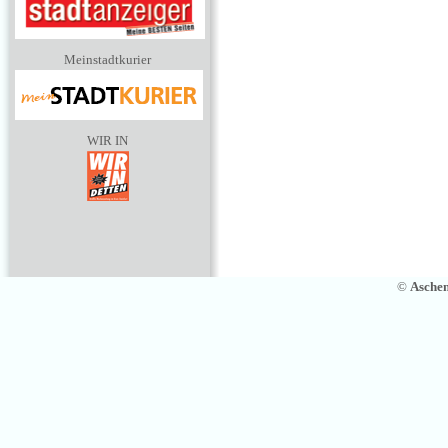
Meinstadtkurier
WIR IN
©
Asche