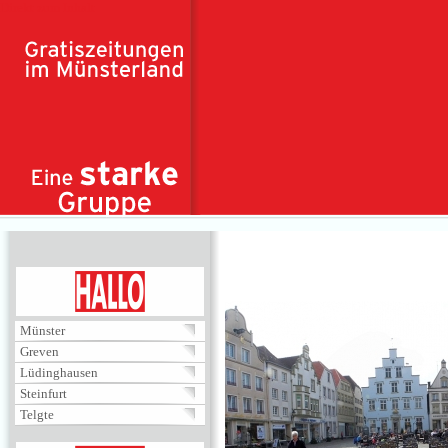
Direkt zum Inhalt
HALLO
Münster
Greven
Lüdinghausen
Steinfurt
Telgte