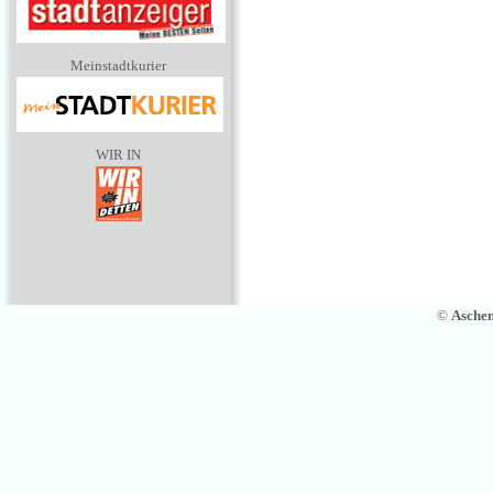
Meinstadtkurier
WIR IN
©
Asche