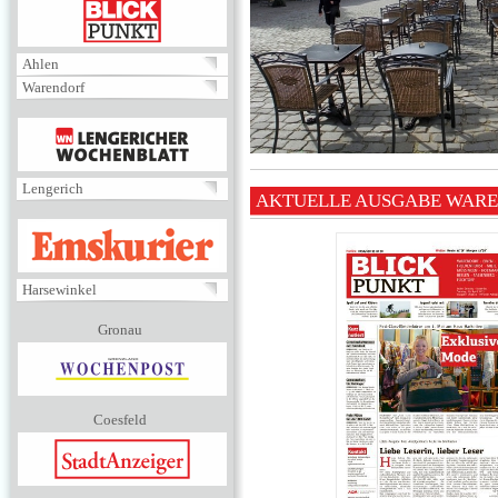
BLICKPUNKT
Ahlen
Warendorf
MENÜ
Lengerich
AKTUELLE AUSGABE WAR
EMSKURIER
Harsewinkel
Gronau
Coesfeld