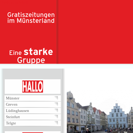
Direkt zum Inhalt
HALLO
Münster
Greven
Lüdinghausen
Steinfurt
Telgte