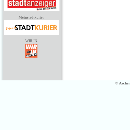
Meinstadtkurier
WIR IN
©
Asche