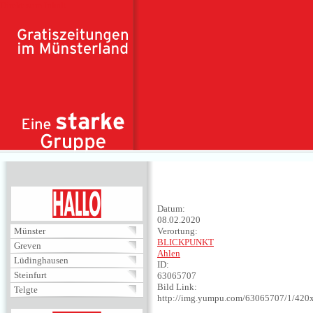
Direkt zum Inhalt
HALLO
Datum:
08.02.2020
Münster
Verortung:
BLICKPUNKT
Greven
Ahlen
Lüdinghausen
ID:
Steinfurt
63065707
Bild Link:
Telgte
http://img.yumpu.com/63065707/1/420