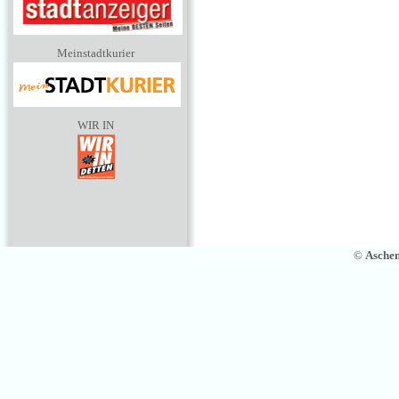
Meinstadtkurier
WIR IN
©
Asche