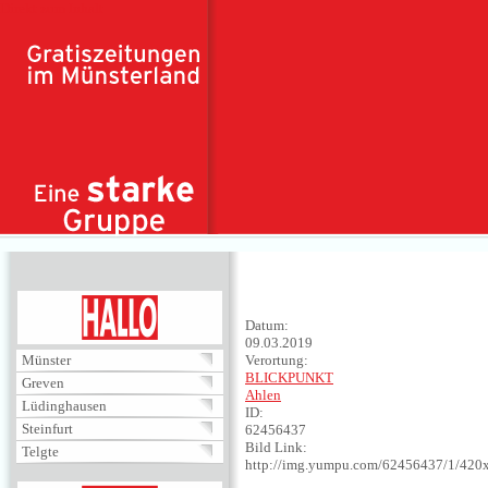
Direkt zum Inhalt
HALLO
Datum:
09.03.2019
Münster
Verortung:
BLICKPUNKT
Greven
Ahlen
Lüdinghausen
ID:
Steinfurt
62456437
Bild Link:
Telgte
http://img.yumpu.com/62456437/1/420