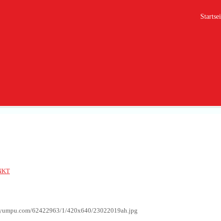
Startsei
9
NKT
g.yumpu.com/62422963/1/420x640/23022019ah.jpg