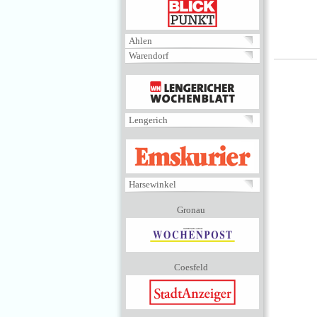
BLICKPUNKT
Ahlen
Warendorf
MENÜ
Lengerich
EMSKURIER
Harsewinkel
Gronau
Coesfeld