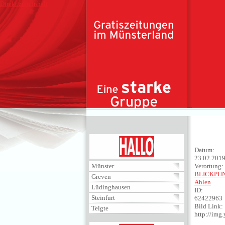
Direkt zum Inhalt
HALLO
Datum:
23.02.201
Münster
Verortung:
BLICKPU
Greven
Ahlen
Lüdinghausen
ID:
Steinfurt
62422963
Bild Link:
Telgte
http://im