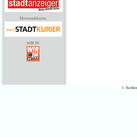
Meinstadtkurier
WIR IN
©
Asche