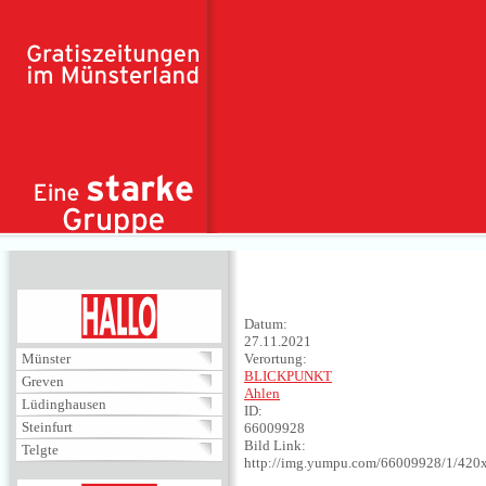
Direkt zum Inhalt
HALLO
Datum:
27.11.2021
Münster
Verortung:
BLICKPUNKT
Greven
Ahlen
Lüdinghausen
ID:
Steinfurt
66009928
Bild Link:
Telgte
http://img.yumpu.com/66009928/1/420