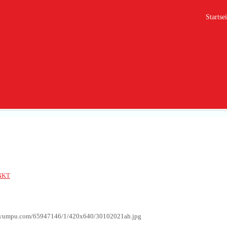
Startsei
1
NKT
g.yumpu.com/65947146/1/420x640/30102021ah.jpg