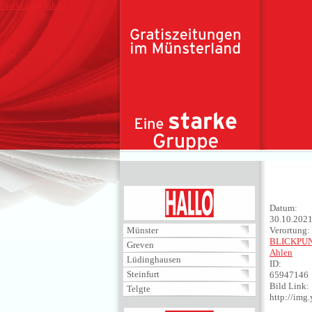
Direkt zum Inhalt
HALLO
Datum:
30.10.202
Münster
Verortung:
BLICKPU
Greven
Ahlen
Lüdinghausen
ID:
Steinfurt
65947146
Bild Link:
Telgte
http://im