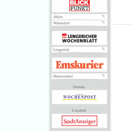
BLICKPUNKT
Ahlen
Warendorf
MENÜ
Lengerich
EMSKURIER
Harsewinkel
Gronau
Coesfeld