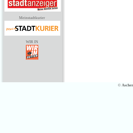
Meinstadtkurier
WIR IN
©
Asche