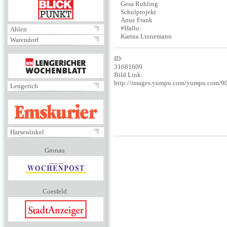
BLICKPUNKT
Gesa Rohling
Schulprojekt
Anne Frank
#Hallo:
Ahlen
Karina Linnemann
Warendorf
MENÜ
ID:
31681609
Bild Link:
http://images.yumpu.com/yumpu.com/
Lengerich
EMSKURIER
Harsewinkel
Gronau
Coesfeld