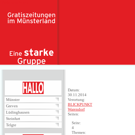
Direkt zum Inhalt
HALLO
Datum:
30.11.2014
Münster
Verortung:
BLICKPUNKT
Greven
Warendorf
Lüdinghausen
Seiten:
Steinfurt
Seite:
Telgte
4
Themen: