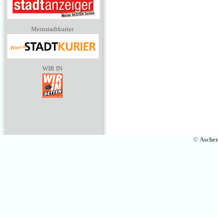
Meinstadtkurier
WIR IN
©
Asche