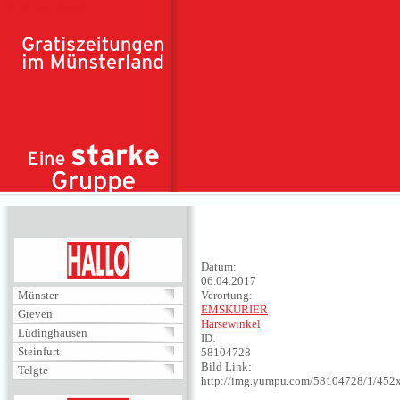
Direkt zum Inhalt
HALLO
Datum:
06.04.2017
Münster
Verortung:
EMSKURIER
Greven
Harsewinkel
Lüdinghausen
ID:
Steinfurt
58104728
Bild Link:
Telgte
http://img.yumpu.com/58104728/1/452