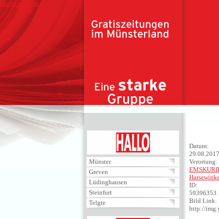
Direkt zum Inhalt
HALLO
Datum:
29.08.201
Münster
Verortung:
EMSKURI
Greven
Harsewinke
Lüdinghausen
ID:
Steinfurt
59396353
Bild Link:
Telgte
http://im