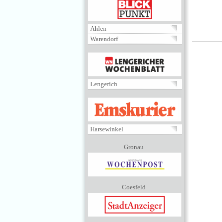
BLICKPUNKT
Ahlen
Warendorf
MENÜ
Lengerich
EMSKURIER
Harsewinkel
Gronau
Coesfeld