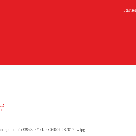
Startsei
7
ER
l
g.yumpu.com/59396353/1/452x640/29082017hw.jpg