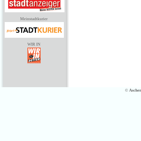
Meinstadtkurier
WIR IN
©
Asche