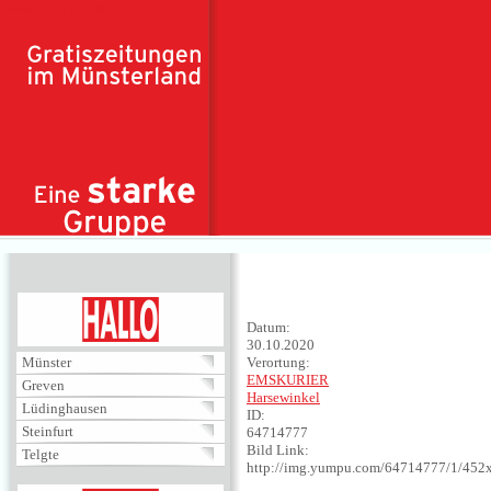
Direkt zum Inhalt
HALLO
Datum:
30.10.2020
Münster
Verortung:
EMSKURIER
Greven
Harsewinkel
Lüdinghausen
ID:
Steinfurt
64714777
Bild Link:
Telgte
http://img.yumpu.com/64714777/1/452