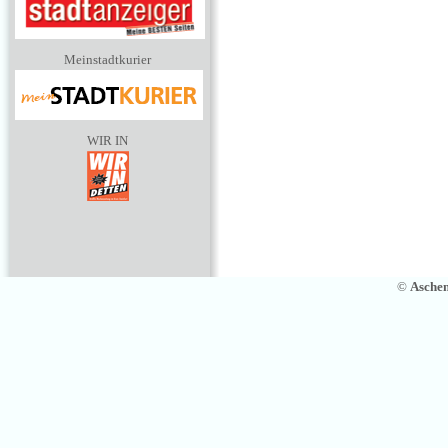
Meinstadtkurier
WIR IN
©
Asche