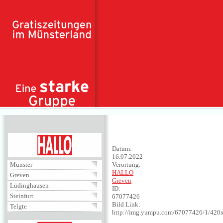
Direkt zum Inhalt
HALLO
Datum:
16.07.2022
Münster
Verortung:
HALLO
Greven
Greven
Lüdinghausen
ID:
Steinfurt
67077426
Bild Link:
Telgte
http://img.yumpu.com/67077426/1/420