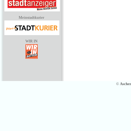
Meinstadtkurier
WIR IN
©
Asche