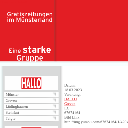
Direkt zum Inhalt
HALLO
Datum:
18.03.2023
Münster
Verortung:
HALLO
Greven
Greven
Lüdinghausen
ID:
Steinfurt
67674164
Bild Link:
Telgte
http://img.yumpu.com/67674164/1/420