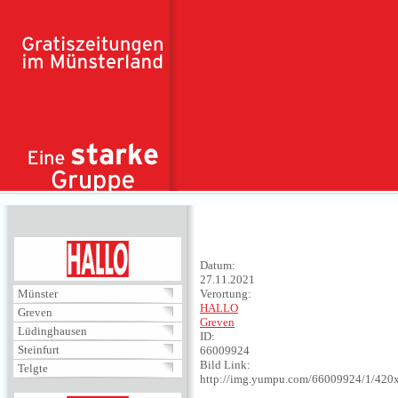
Direkt zum Inhalt
HALLO
Datum:
27.11.2021
Münster
Verortung:
HALLO
Greven
Greven
Lüdinghausen
ID:
Steinfurt
66009924
Bild Link:
Telgte
http://img.yumpu.com/66009924/1/420