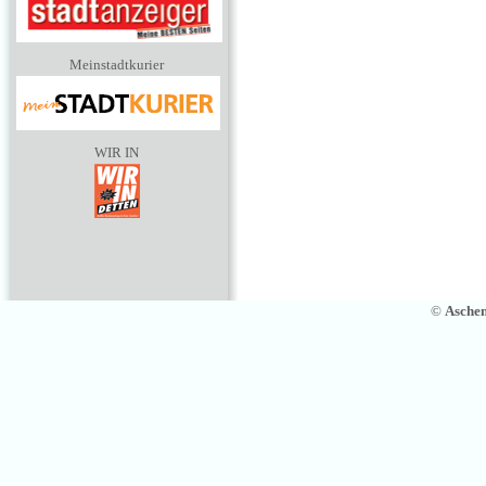
Meinstadtkurier
WIR IN
©
Asche