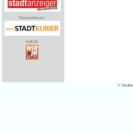
Meinstadtkurier
WIR IN
©
Asche