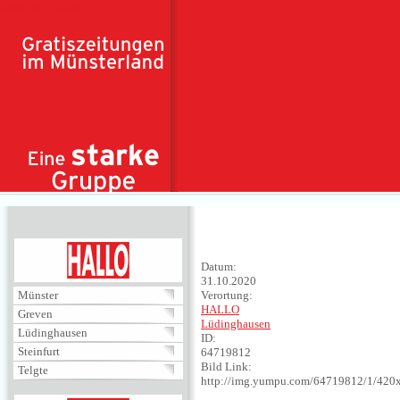
Direkt zum Inhalt
HALLO
Datum:
31.10.2020
Münster
Verortung:
HALLO
Greven
Lüdinghausen
Lüdinghausen
ID:
Steinfurt
64719812
Bild Link:
Telgte
http://img.yumpu.com/64719812/1/420