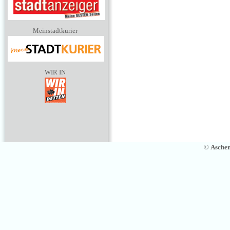
Meinstadtkurier
WIR IN
©
Asche