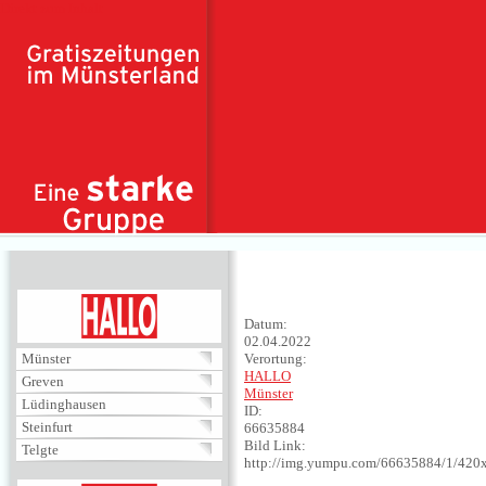
Direkt zum Inhalt
HALLO
Datum:
02.04.2022
Münster
Verortung:
HALLO
Greven
Münster
Lüdinghausen
ID:
Steinfurt
66635884
Bild Link:
Telgte
http://img.yumpu.com/66635884/1/420