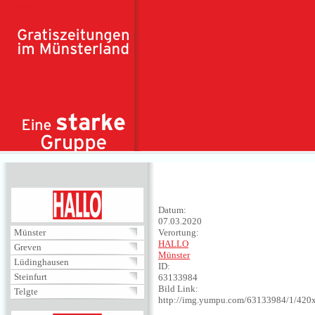
Direkt zum Inhalt
HALLO
Datum:
07.03.2020
Münster
Verortung:
HALLO
Greven
Münster
Lüdinghausen
ID:
Steinfurt
63133984
Bild Link:
Telgte
http://img.yumpu.com/63133984/1/420