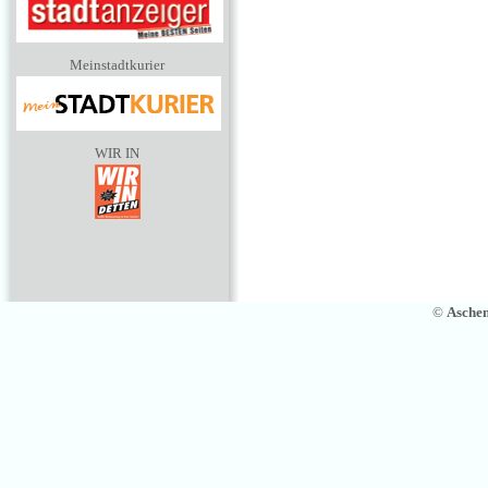
Meinstadtkurier
WIR IN
©
Asche