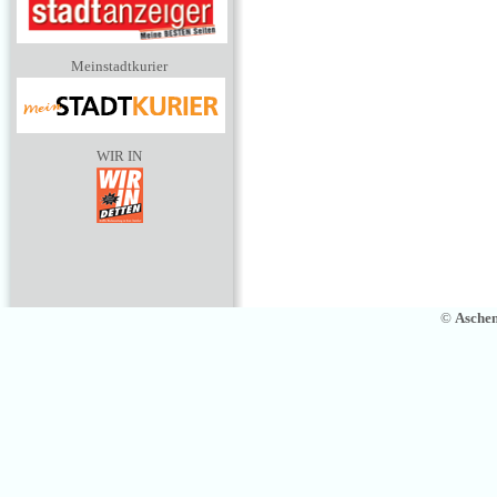
Meinstadtkurier
WIR IN
©
Asche