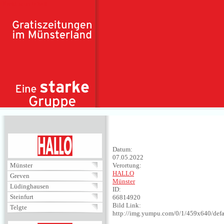
Direkt zum Inhalt
HALLO
Datum:
07.05.2022
Münster
Verortung:
HALLO
Greven
Münster
Lüdinghausen
ID:
Steinfurt
66814920
Bild Link:
Telgte
http://img.yumpu.com/0/1/459x640/defa