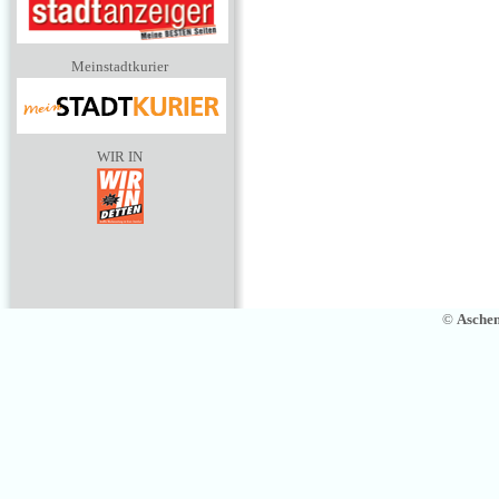
Meinstadtkurier
WIR IN
©
Asche