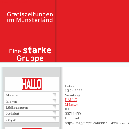
Direkt zum Inhalt
HALLO
Datum:
16.04.2022
Münster
Verortung:
HALLO
Greven
Münster
Lüdinghausen
ID:
Steinfurt
66711459
Bild Link:
Telgte
http://img.yumpu.com/66711459/1/420