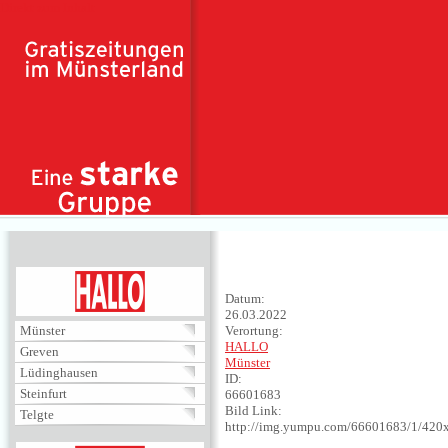
Direkt zum Inhalt
HALLO
Datum:
26.03.2022
Münster
Verortung:
HALLO
Greven
Münster
Lüdinghausen
ID:
Steinfurt
66601683
Bild Link:
Telgte
http://img.yumpu.com/66601683/1/420