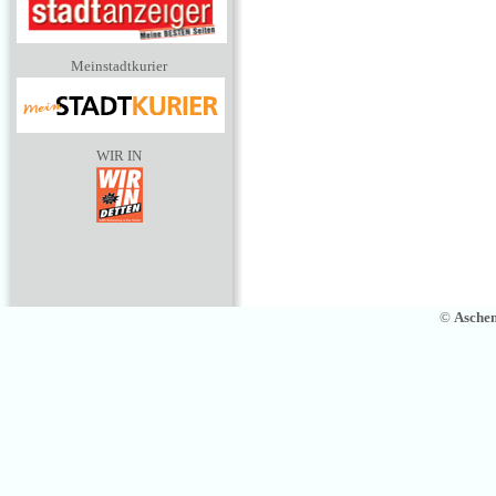
Meinstadtkurier
WIR IN
©
Asche