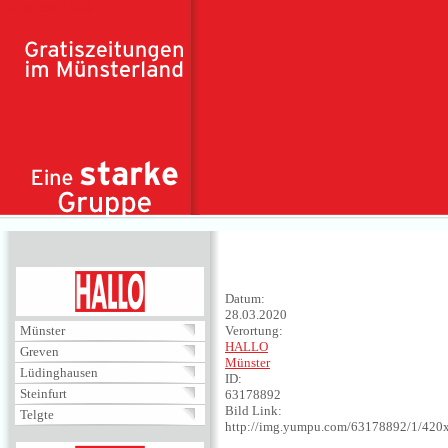
Direkt zum Inhalt
HALLO
Datum:
28.03.2020
Münster
Verortung:
HALLO
Greven
Münster
Lüdinghausen
ID:
Steinfurt
63178892
Bild Link:
Telgte
http://img.yumpu.com/63178892/1/420