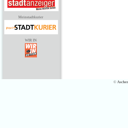
Meinstadtkurier
WIR IN
©
Asche