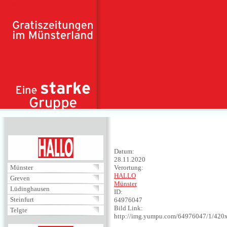
Direkt zum Inhalt
HALLO
Datum:
28.11.2020
Münster
Verortung:
HALLO
Greven
Münster
Lüdinghausen
ID:
Steinfurt
64976047
Bild Link:
Telgte
http://img.yumpu.com/64976047/1/420