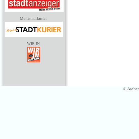
Meinstadtkurier
WIR IN
©
Asche