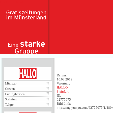
Direkt zum Inhalt
HALLO
Datum:
10.08.2019
Münster
Verortung:
HALLO
Greven
Steinfurt
Lüdinghausen
ID:
Steinfurt
62775075
Bild Link:
Telgte
http://img.yumpu.com/62775075/1/480