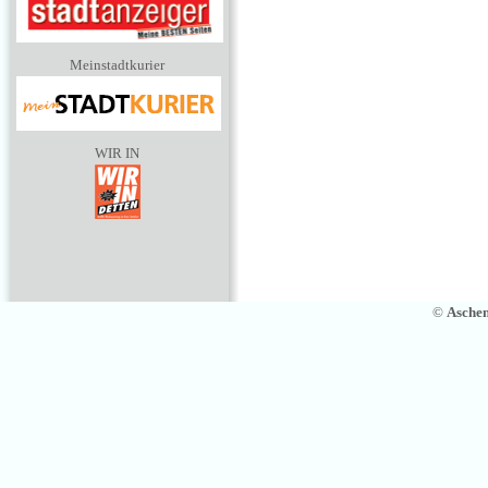
Meinstadtkurier
WIR IN
©
Asche