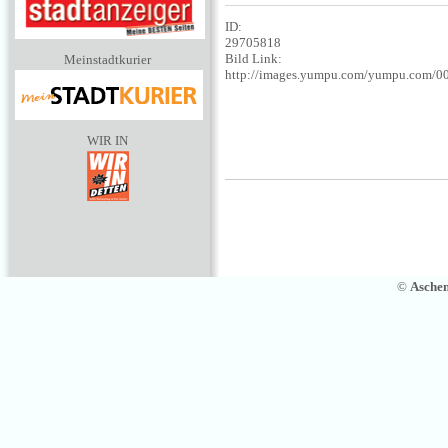
ID:
29705818
Bild Link:
Meinstadtkurier
http://images.yumpu.com/yumpu.com/0
WIR IN
©
Asche