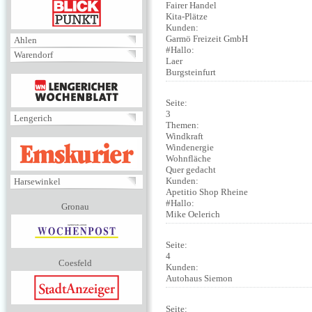
BLICKPUNKT
Fairer Handel
Kita-Plätze
Kunden:
Garmö Freizeit GmbH
Ahlen
#Hallo:
Warendorf
Laer
Burgsteinfurt
MENÜ
Seite:
3
Lengerich
Themen:
Windkraft
EMSKURIER
Windenergie
Wohnfläche
Quer gedacht
Kunden:
Harsewinkel
Apetitio Shop Rheine
#Hallo:
Gronau
Mike Oelerich
Seite:
4
Coesfeld
Kunden:
Autohaus Siemon
Seite: