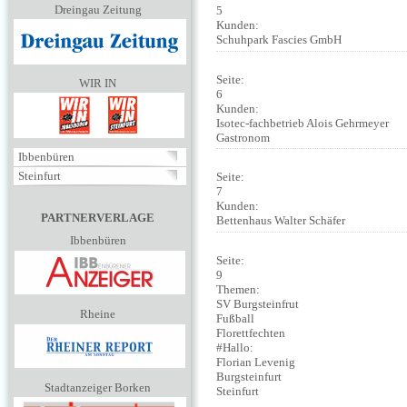
Dreingau Zeitung
5
Kunden:
Schuhpark Fascies GmbH
Seite:
WIR IN
6
Kunden:
Isotec-fachbetrieb Alois Gehrmeyer
Gastronom
Ibbenbüren
Steinfurt
Seite:
7
Kunden:
PARTNERVERLAGE
Bettenhaus Walter Schäfer
Ibbenbüren
Seite:
9
Themen:
SV Burgsteinfrut
Rheine
Fußball
Florettfechten
#Hallo:
Florian Levenig
Burgsteinfurt
Stadtanzeiger Borken
Steinfurt