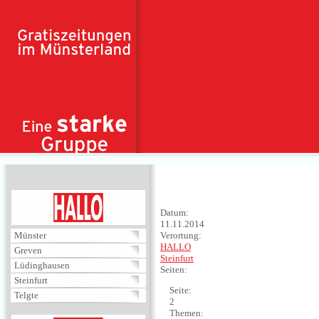
Direkt zum Inhalt
HALLO
Datum:
11.11.2014
Münster
Verortung:
HALLO
Greven
Steinfurt
Lüdinghausen
Seiten:
Steinfurt
Seite:
Telgte
2
Themen: