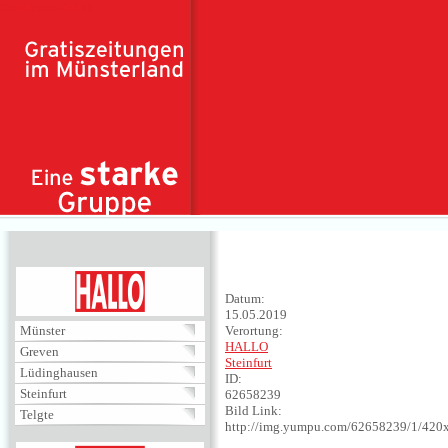
Direkt zum Inhalt
HALLO
Datum:
15.05.2019
Münster
Verortung:
HALLO
Greven
Steinfurt
Lüdinghausen
ID:
Steinfurt
62658239
Bild Link:
Telgte
http://img.yumpu.com/62658239/1/420