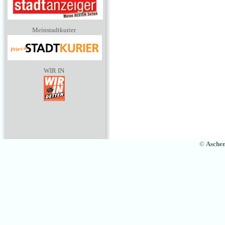
Meinstadtkurier
WIR IN
©
Asche