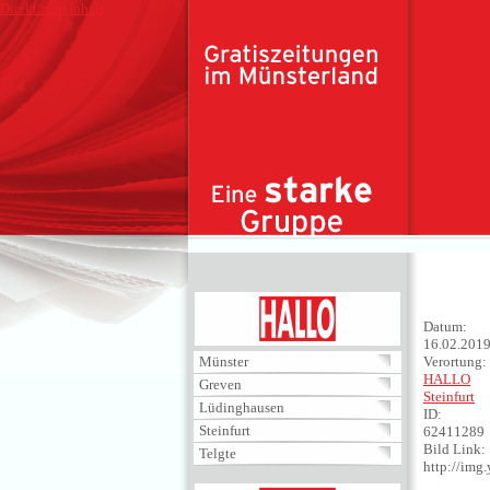
Direkt zum Inhalt
HALLO
Datum:
16.02.201
Münster
Verortung:
HALLO
Greven
Steinfurt
Lüdinghausen
ID:
Steinfurt
62411289
Bild Link:
Telgte
http://im