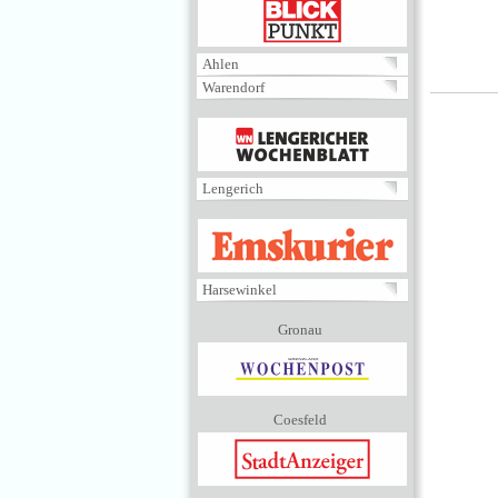
BLICKPUNKT
Ahlen
Warendorf
MENÜ
Lengerich
EMSKURIER
Harsewinkel
Gronau
Coesfeld