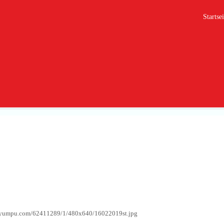
Startsei
9
g.yumpu.com/62411289/1/480x640/16022019st.jpg