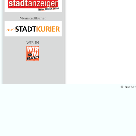
Meinstadtkurier
WIR IN
©
Asche