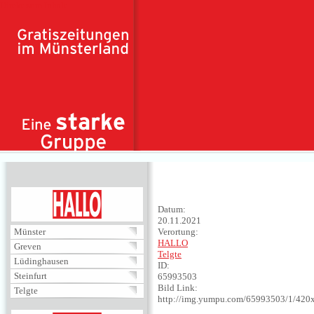
Direkt zum Inhalt
HALLO
Datum:
20.11.2021
Münster
Verortung:
HALLO
Greven
Telgte
Lüdinghausen
ID:
Steinfurt
65993503
Bild Link:
Telgte
http://img.yumpu.com/65993503/1/420