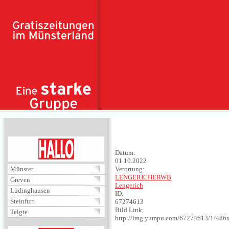
Direkt zum Inhalt
HALLO
Datum:
01.10.2022
Münster
Verortung:
LENGERICHERWB
Greven
Lengerich
Lüdinghausen
ID:
Steinfurt
67274613
Bild Link:
Telgte
http://img.yumpu.com/67274613/1/486x