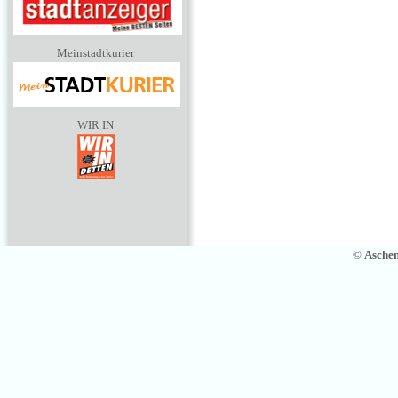
Meinstadtkurier
WIR IN
©
Asche