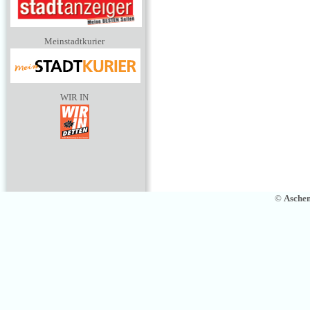
Meinstadtkurier
WIR IN
©
Asche