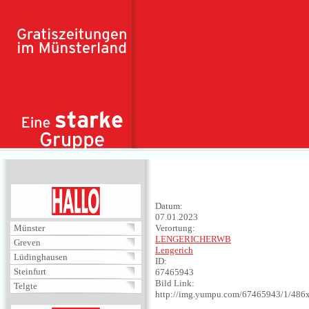
Direkt zum Inhalt
HALLO
Datum:
07.01.2023
Münster
Verortung:
LENGERICHERWB
Greven
Lengerich
Lüdinghausen
ID:
Steinfurt
67465943
Bild Link:
Telgte
http://img.yumpu.com/67465943/1/486x