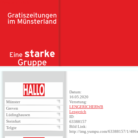
Direkt zum Inhalt
HALLO
Datum:
16.05.2020
Münster
Verortung:
LENGERICHERWB
Greven
Lengerich
Lüdinghausen
ID:
Steinfurt
63388157
Bild Link:
Telgte
http://img.yumpu.com/63388157/1/486x