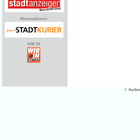
Meinstadtkurier
WIR IN
©
Asche