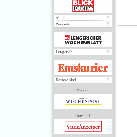
BLICKPUNKT
Ahlen
Warendorf
MENÜ
Lengerich
EMSKURIER
Harsewinkel
Gronau
Coesfeld