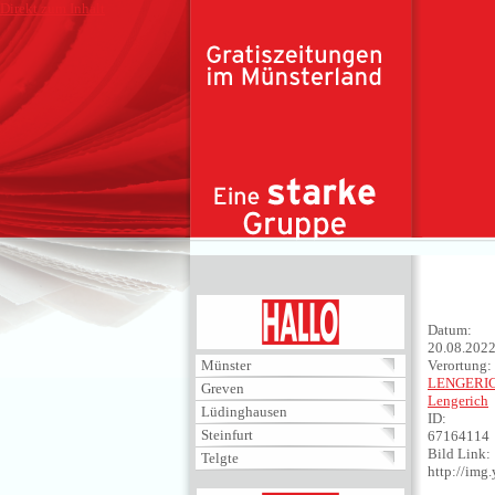
Direkt zum Inhalt
HALLO
Datum:
20.08.202
Münster
Verortung:
LENGERI
Greven
Lengerich
Lüdinghausen
ID:
Steinfurt
67164114
Bild Link:
Telgte
http://im