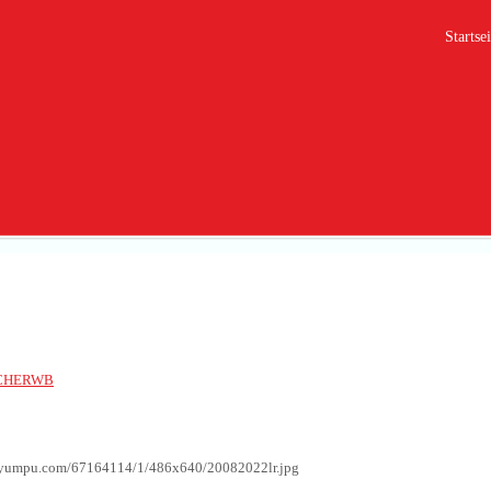
Startsei
2
CHERWB
g.yumpu.com/67164114/1/486x640/20082022lr.jpg