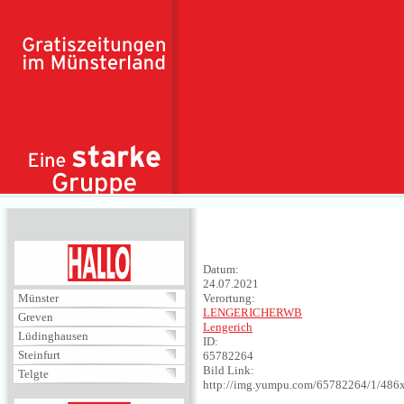
Direkt zum Inhalt
HALLO
Datum:
24.07.2021
Münster
Verortung:
LENGERICHERWB
Greven
Lengerich
Lüdinghausen
ID:
Steinfurt
65782264
Bild Link:
Telgte
http://img.yumpu.com/65782264/1/486x