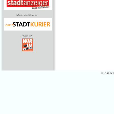
Meinstadtkurier
WIR IN
©
Asche