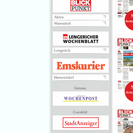
BLICKPUNKT
Ahlen
04.04
Warendorf
MENÜ
Lengerich
EMSKURIER
Harsewinkel
Gronau
29.02
Coesfeld