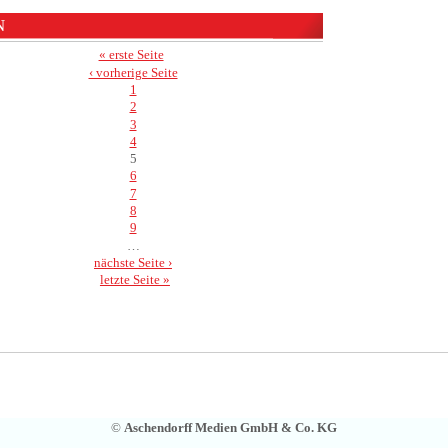
N
« erste Seite
‹ vorherige Seite
1
2
3
4
5
6
7
8
9
…
nächste Seite ›
letzte Seite »
©
Aschendorff Medien GmbH & Co. KG