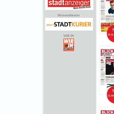
Meinstadtkurier
16.11
WIR IN
12.10