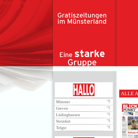
Direkt zum Inhalt
HALLO
ALLE 
Münster
Greven
Lüdinghausen
Steinfurt
Telgte